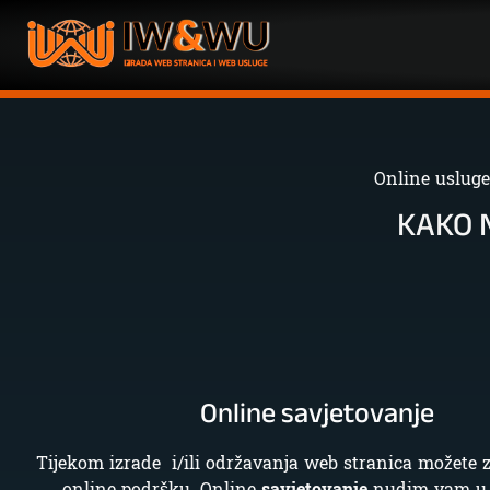
Online usluge
KAKO 
Online savjetovanje
Tijekom izrade i/ili održavanja web stranica možete z
online podršku. Online
savjetovanje
nudim vam u 