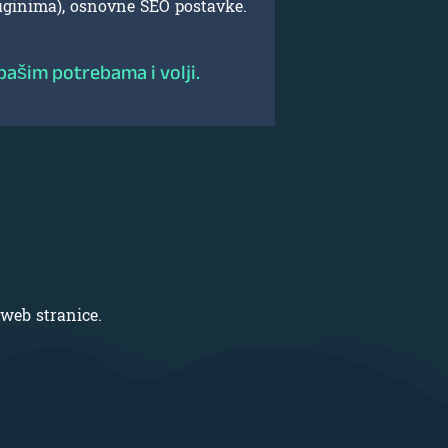
uginima), osnovne SEO postavke.
vbašim potrebama i volji.
 web stranice.