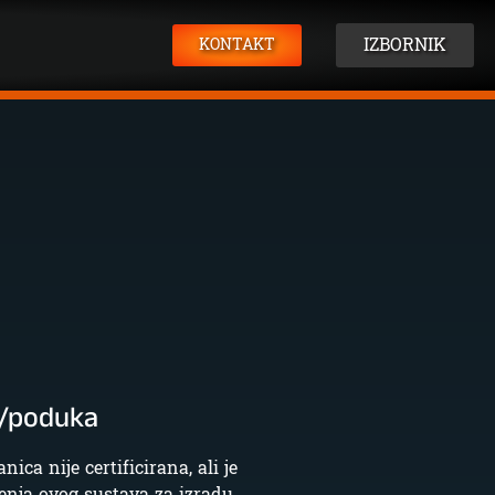
IZBORNIK
KONTAKT
a/poduka
nica nije certificirana, ali je
enja ovog sustava za izradu