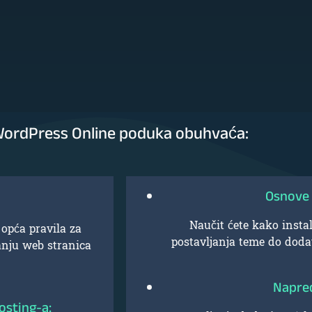
ordPress Online poduka obuhvaća:
Osnove
Naučit ćete kako instal
 opća pravila za
postavljanja teme do doda
vanju web stranica
.
Napred
osting-a: