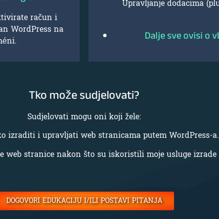
Upravljanje dodacima (pl
tivirate račun i
ran WordPress na
Dalje sve ovisi o 
méni.
Tko može sudjelovati?
Sudjelovati mogu oni koji žele:
ko izraditi i upravljati web stranicama putem WordPress-a.
te web stranice nakon što su iskoristili moje usluge izrade
DOGOVORI EDUKACIJU I/ILI POSTAVI PITANJA