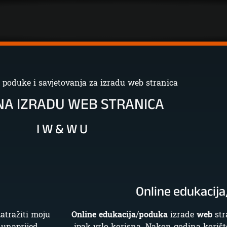
 poduke i savjetovanja za izradu web stranica
NA IZRADU WEB STRANICA
I W & W U
Online edukacij
atražiti moju
Online edukacija
/
poduka
izrade
web
stra
unaprijed
ipak vrlo korisna. Nakon godina korišt