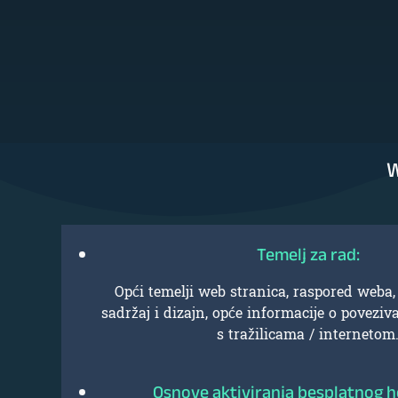
W
Temelj za rad:
Opći temelji web stranica, raspored weba,
sadržaj i dizajn, opće informacije o povezi
s tražilicama / internetom
Osnove aktiviranja besplatnog h